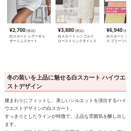
¥
2,700
¥
3,880
¥
6,940
(税込)
(税込)
(税込
白スカート シアーギャ
白スカート シンプルド
白スカート シ
ザーミニスカート
ローストリングタイトス
ス プリーツロ
カート
ート
冬の装いを上品に魅せる白スカート ハイウエ
ストデザイン
腰まわりにフィットし、美しいシルエットを演出するハイ
ウエストデザインの白スカート。
すっきりとしたラインが特徴で、上品な雰囲気を醸し出し
ます。