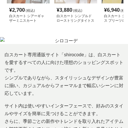
¥
2,700
¥
3,880
¥
6,940
(税込)
(税込)
(税込
白スカート シアーギャ
白スカート シンプルド
白スカート シ
ザーミニスカート
ローストリングタイトス
ス プリーツロ
カート
ート
白スカート専用通販サイト「shirocode」は、白スカート
を愛するすべての人に向けた理想のショッピングスポット
です。
シンプルでありながら、スタイリッシュなデザインが豊富
に揃い、カジュアルからフォーマルまで幅広いシーンに対
応しています。
サイト内は使いやすいインターフェースで、好みのスタイ
ルやサイズを簡単に見つけることができます。
さらに、季節ごとの新作やトレンドを取り入れたアイテム