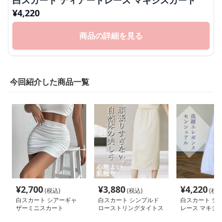
白スカート ティアードレース マキシスカート
¥
4,220
商品の詳細を見る
今回紹介した商品一覧
¥
2,700
¥
3,880
¥
4,220
(税込)
(税込)
(税込
白スカート シアーギャ
白スカート シンプルド
白スカート テ
ザーミニスカート
ローストリングタイトス
レース マキシ
カート