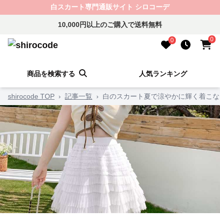
白スカート専門通販サイト シロコーデ
10,000円以上のご購入で送料無料
0
0
商品を検索する
人気ランキング
shirocode TOP
›
記事一覧
›
白のスカート夏で涼やかに輝く着こな