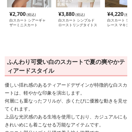
¥
2,700
¥
3,880
¥
4,220
(税込)
(税込)
(税込
白スカート シアーギャ
白スカート シンプルド
白スカート テ
ザーミニスカート
ローストリングタイトス
レース マキシ
カート
ふんわり可愛い白のスカートで夏の爽やかテ
ィアードスタイル
優しい揺れ感のあるティアードデザインが特徴的な白スカ
ートは、軽やかな印象を演出します。
何層にも重なったフリルが、歩くたびに優雅な動きを見せ
てくれます。
上品な光沢感のある生地を使用しており、カジュアルにも
きれいめにも着こなせる万能なアイテムです。