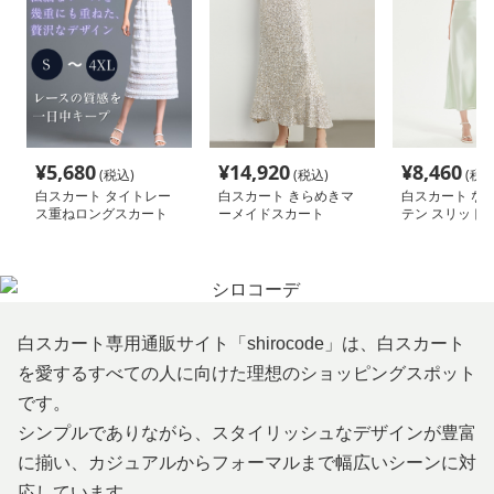
¥
5,680
¥
14,920
¥
8,460
(税込)
(税込)
(税込
白スカート タイトレー
白スカート きらめきマ
白スカート な
ス重ねロングスカート
ーメイドスカート
テン スリット
白スカート専用通販サイト「shirocode」は、白スカート
を愛するすべての人に向けた理想のショッピングスポット
です。
シンプルでありながら、スタイリッシュなデザインが豊富
に揃い、カジュアルからフォーマルまで幅広いシーンに対
応しています。