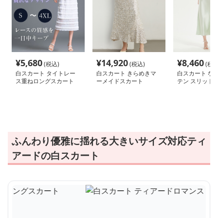
¥
5,680
¥
14,920
¥
8,460
(税込)
(税込)
(税込
白スカート タイトレー
白スカート きらめきマ
白スカート な
ス重ねロングスカート
ーメイドスカート
テン スリット
ふんわり優雅に揺れる大きいサイズ対応ティ
アードの白スカート