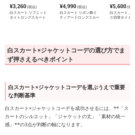
¥
3,260
¥
4,990
¥
5,600
(税込)
(税込)
(税込
白スカート リブニット
白スカート リボン飾り
白スカート 上
タイトロングスカート
ティアードロングスカー
ス切替タイトス
ト
白スカート×ジャケットコーデの選び方でま
ず押さえるべきポイント
白スカート×ジャケットコーデを選ぶうえで重要
な判断基準
白スカート×ジャケットコーデを成功させるには、**「ス
カートのシルエット」「ジャケットの丈」「素材の統一
感」**の3点が判断の軸になります。