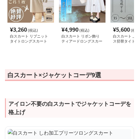
¥
3,260
¥
4,990
¥
5,600
(税込)
(税込)
(税込
白スカート リブニット
白スカート リボン飾り
白スカート 上
タイトロングスカート
ティアードロングスカー
ス切替タイトス
ト
白スカート×ジャケットコーデ9選
アイロン不要の白スカートでジャケットコーデを
格上げ