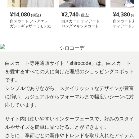
¥
14,080
¥
2,740
¥
4,380
(税込)
(税込)
(税込
白スカート フレアエレ
白スカート ティアード
白スカート 刺
ガントギャザーミモレ丈
ロングマキシスカート
ティアードフレ
スカート
ト
白スカート専用通販サイト「shirocode」は、白スカート
を愛するすべての人に向けた理想のショッピングスポット
です。
シンプルでありながら、スタイリッシュなデザインが豊富
に揃い、カジュアルからフォーマルまで幅広いシーンに対
応しています。
サイト内は使いやすいインターフェースで、好みのスタイ
ルやサイズを簡単に見つけることができます。
さらに、季節ごとの新作やトレンドを取り入れたアイテム