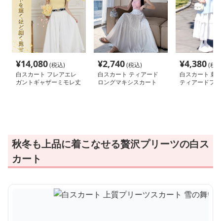
¥
14,080
¥
2,740
¥
4,380
(税込)
(税込)
(税込
白スカート フレアエレ
白スカート ティアード
白スカート 刺
ガントギャザーミモレ丈
ロングマキシスカート
ティアードフレ
スカート
ト
秋冬も上品に着こなせる贅沢プリーツの白ス
カート