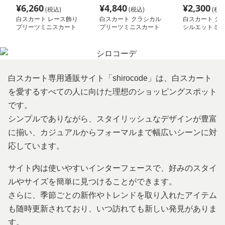
¥
6,260
¥
4,840
¥
2,300
(税込)
(税込)
(税込
白スカート レース飾り
白スカート クラシカル
白スカート シ
プリーツミニスカート
プリーツミニスカート
シルエットミニ
白スカート専用通販サイト「shirocode」は、白スカート
を愛するすべての人に向けた理想のショッピングスポット
です。
シンプルでありながら、スタイリッシュなデザインが豊富
に揃い、カジュアルからフォーマルまで幅広いシーンに対
応しています。
サイト内は使いやすいインターフェースで、好みのスタイ
ルやサイズを簡単に見つけることができます。
さらに、季節ごとの新作やトレンドを取り入れたアイテム
も随時更新されており、いつ訪れても新しい発見がありま
す。