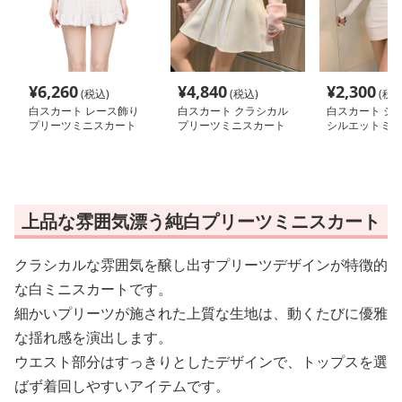
¥
6,260
¥
4,840
¥
2,300
(税込)
(税込)
(税込
白スカート レース飾り
白スカート クラシカル
白スカート シ
プリーツミニスカート
プリーツミニスカート
シルエットミニ
上品な雰囲気漂う純白プリーツミニスカート
クラシカルな雰囲気を醸し出すプリーツデザインが特徴的
な白ミニスカートです。
細かいプリーツが施された上質な生地は、動くたびに優雅
な揺れ感を演出します。
ウエスト部分はすっきりとしたデザインで、トップスを選
ばず着回しやすいアイテムです。