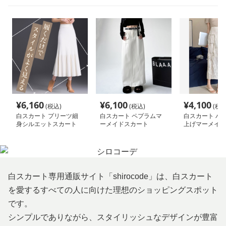
¥
6,160
¥
6,100
¥
4,100
(税込)
(税込)
(税込
白スカート プリーツ細
白スカート ペプラムマ
白スカート パ
身シルエットスカート
ーメイドスカート
上げマーメイド
白スカート専用通販サイト「shirocode」は、白スカート
を愛するすべての人に向けた理想のショッピングスポット
です。
シンプルでありながら、スタイリッシュなデザインが豊富