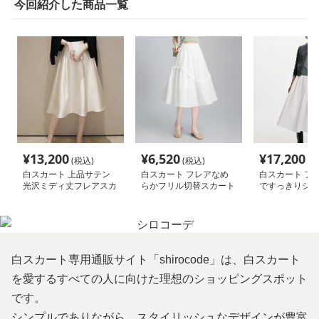
今回紹介した商品一覧
¥
13,200
¥
6,520
¥
17,200
(税込)
(税込)
(税
白スカート 上品サテン
白スカート フレアなめ
白スカート フ
光沢ミディ丈フレアスカ
らかフリル切替スカート
ですっきりシル
ート
カート
白スカート専用通販サイト「shirocode」は、白スカート
を愛するすべての人に向けた理想のショッピングスポット
です。
シンプルでありながら、スタイリッシュなデザインが豊富