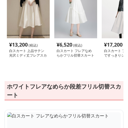
¥
13,200
¥
6,520
¥
17,200
(税込)
(税込)
(税
白スカート 上品サテン
白スカート フレアなめ
白スカート フ
光沢ミディ丈フレアスカ
らかフリル切替スカート
ですっきりシル
ート
カート
ホワイトフレアなめらか段差フリル切替スカ
ート