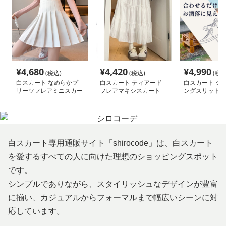
¥
4,680
¥
4,420
¥
4,990
(税込)
(税込)
(税込
白スカート なめらかプ
白スカート ティアード
白スカート シ
リーツフレアミニスカー
フレアマキシスカート
ングスリットデ
ト
ート
白スカート専用通販サイト「shirocode」は、白スカート
を愛するすべての人に向けた理想のショッピングスポット
です。
シンプルでありながら、スタイリッシュなデザインが豊富
に揃い、カジュアルからフォーマルまで幅広いシーンに対
応しています。