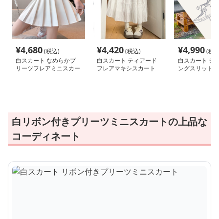
¥
4,680
¥
4,420
¥
4,990
(税込)
(税込)
(税込
白スカート なめらかプ
白スカート ティアード
白スカート シ
リーツフレアミニスカー
フレアマキシスカート
ングスリットデ
ト
ート
白リボン付きプリーツミニスカートの上品な
コーディネート