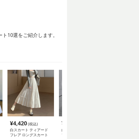
ト10選をご紹介します。
¥
4,420
¥
6,100
¥
9,080
(税込)
(税込)
(税込
白スカート ティアード
白スカート ティアード
白スカート テ
フレア ロングスカート
プリーツ ロングスカー
プリーツ ロン