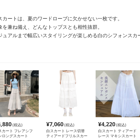
スカートは、夏のワードローブに欠かせない一枚です。
象を兼ね備え、どんなトップスとも相性抜群。
ジュアルまで幅広いスタイリングが楽しめる白のシフォンスカー
4,880
¥
7,060
¥
4,220
(税込)
(税込)
(税込)
スカート フレアシフ
白スカート レース切替
白スカート ティアード
ンロングスカート
ティアードフリルスカー
レース マキシスカート