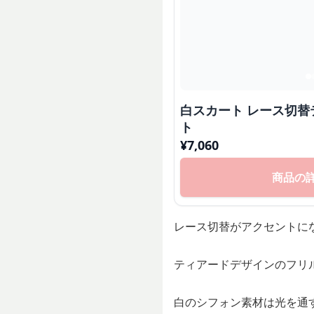
白スカート レース切
ト
¥
7,060
商品の
レース切替がアクセントに
ティアードデザインのフリ
白のシフォン素材は光を通