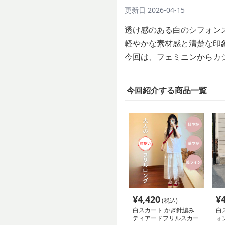
更新日
2026-04-15
透け感のある白のシフォン
軽やかな素材感と清楚な印
今回は、フェミニンからカ
今回紹介する商品一覧
¥
4,420
¥
(税込)
白スカート かぎ針編み
白
ティアードフリルスカー
ォ