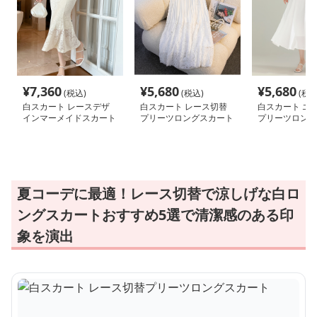
¥
7,360
¥
5,680
¥
5,680
(税込)
(税込)
(税込
白スカート レースデザ
白スカート レース切替
白スカート エ
インマーメイドスカート
プリーツロングスカート
プリーツロング
夏コーデに最適！レース切替で涼しげな白ロ
ングスカートおすすめ5選で清潔感のある印
象を演出