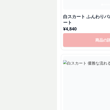
白スカート ふんわり
ート
¥
4,840
商品の