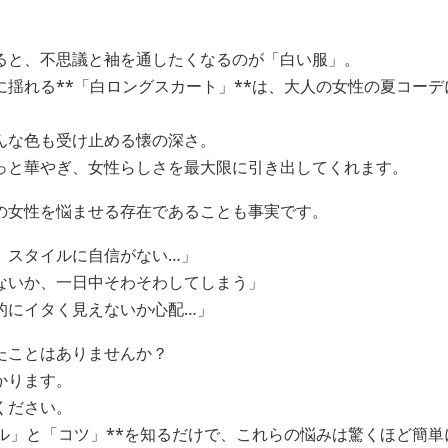
ると、不思議と袖を通したくなるのが「白い服」。
に揺れる**「白ロングスカート」**は、大人の女性の夏コー
んな色も受け止める懐の深さ。
っと華やぎ、女性らしさを最大限に引き出してくれます。
の女性を悩ませる存在であることも事実です。
、スタイルに自信がない…」
ないか、一日中そわそわしてしまう」
的にイタく見えないか心配…」
たことはありませんか？
かります。
ください。
ール」と「コツ」**を知るだけで、これらの悩みは驚くほど簡