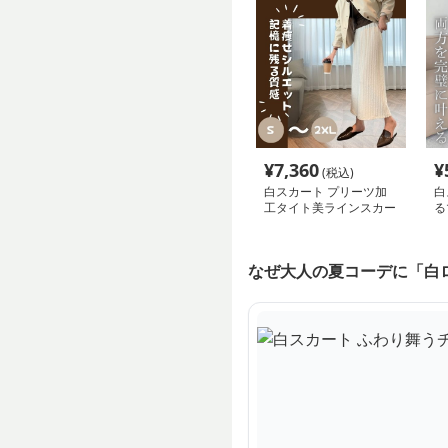
¥
7,360
¥
(税込)
白スカート プリーツ加
白
工タイト美ラインスカー
る
ト
なぜ大人の夏コーデに「白