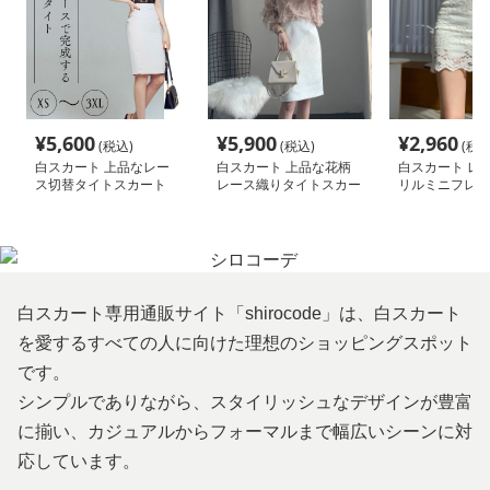
¥
5,600
¥
5,900
¥
2,960
(税込)
(税込)
(税込
白スカート 上品なレー
白スカート 上品な花柄
白スカート レ
ス切替タイトスカート
レース織りタイトスカー
リルミニフレア
ト
白スカート専用通販サイト「shirocode」は、白スカート
を愛するすべての人に向けた理想のショッピングスポット
です。
シンプルでありながら、スタイリッシュなデザインが豊富
に揃い、カジュアルからフォーマルまで幅広いシーンに対
応しています。