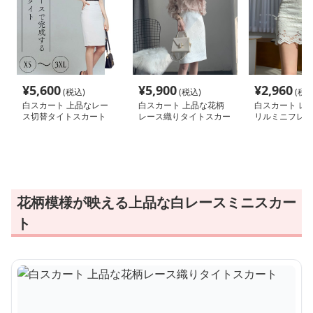
¥
5,600
¥
5,900
¥
2,960
(税込)
(税込)
(税込
白スカート 上品なレー
白スカート 上品な花柄
白スカート レ
ス切替タイトスカート
レース織りタイトスカー
リルミニフレア
ト
花柄模様が映える上品な白レースミニスカー
ト