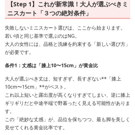
【Step 1】これが新常識！大人が選ぶべきミ
ニスカート「３つの絶対条件」
失敗しないミニスカート選びは、ここから始まります。
若い頃と同じ基準で選ぶのはNG。
大人の女性には、品格と洗練を約束する「新しい選び方」
が必要です。
条件1：丈感は「膝上10〜15cm」が黄金比
大人が選ぶべき丈は、短すぎず、長すぎない**「膝上
10cm〜15cm」**がベスト。
これ以上短いと露出度が高くなりすぎてしまい、逆に膝上
ギリギリだと中途半端で野暮ったく見える可能性がありま
す。
この「絶妙な丈感」が、品位を保ちつつ、最も脚を美しく
見せてくれる黄金比率です。