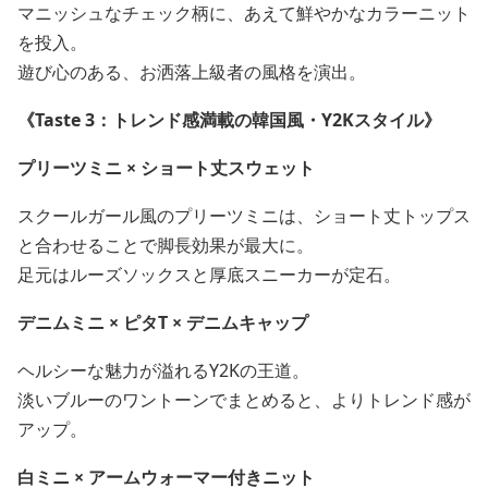
マニッシュなチェック柄に、あえて鮮やかなカラーニット
を投入。
遊び心のある、お洒落上級者の風格を演出。
《Taste 3：トレンド感満載の韓国風・Y2Kスタイル》
プリーツミニ × ショート丈スウェット
スクールガール風のプリーツミニは、ショート丈トップス
と合わせることで脚長効果が最大に。
足元はルーズソックスと厚底スニーカーが定石。
デニムミニ × ピタT × デニムキャップ
ヘルシーな魅力が溢れるY2Kの王道。
淡いブルーのワントーンでまとめると、よりトレンド感が
アップ。
白ミニ × アームウォーマー付きニット